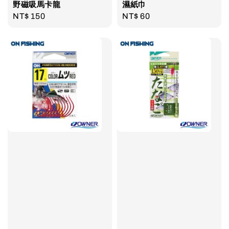
野磁吸馬卡龍
濕紙巾
Regular
NT$ 150
Regular
NT$ 60
price
price