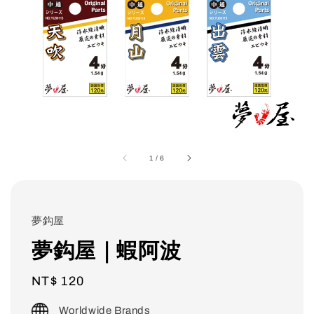
1
/
6
夢鈎屋
夢鈎屋｜蝦阿波
Regular
NT$ 120
price
Worldwide Brands