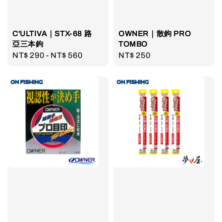
C'ULTIVA｜STX-68 路
OWNER｜散鉤 PRO
亞三本鉤
TOMBO
Regular
NT$ 290
-
NT$ 560
Regular
NT$ 250
price
price