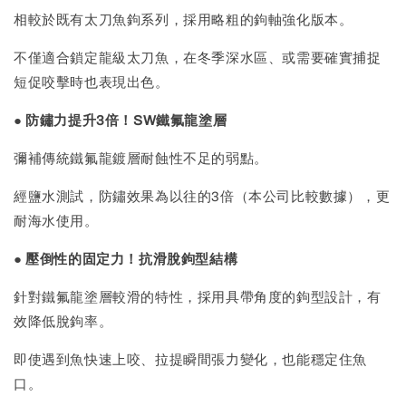
相較於既有太刀魚鉤系列，採用略粗的鉤軸強化版本。
不僅適合鎖定龍級太刀魚，在冬季深水區、或需要確實捕捉
短促咬擊時也表現出色。
● 防鏽力提升3倍！SW鐵氟龍塗層
彌補傳統鐵氟龍鍍層耐蝕性不足的弱點。
經鹽水測試，防鏽效果為以往的3倍（本公司比較數據），更
耐海水使用。
● 壓倒性的固定力！抗滑脫鉤型結構
針對鐵氟龍塗層較滑的特性，採用具帶角度的鉤型設計，有
效降低脫鉤率。
即使遇到魚快速上咬、拉提瞬間張力變化，也能穩定住魚
口。