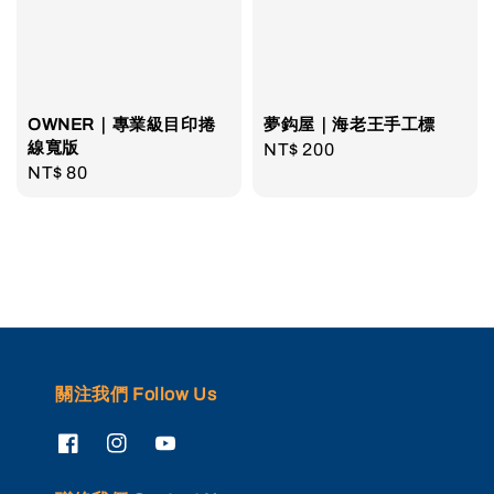
OWNER｜專業級目印捲
夢鈎屋｜海老王手工標
線寬版
Regular
NT$ 200
Regular
NT$ 80
price
price
關注我們 Follow Us