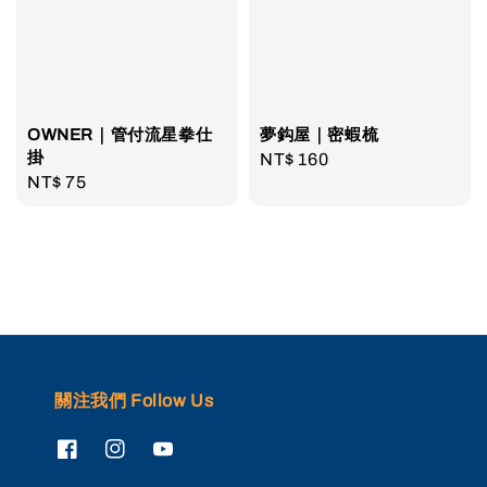
OWNER｜管付流星拳仕
夢鈎屋｜密蝦梳
掛
Regular
NT$ 160
Regular
NT$ 75
price
price
關注我們 Follow Us