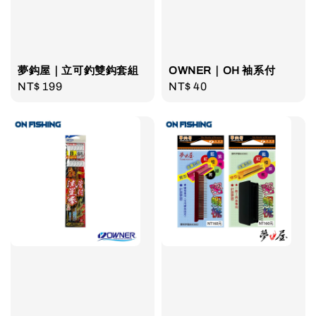
夢鈎屋｜立可釣雙鈎套組
OWNER｜OH 袖系付
Regular
NT$ 199
Regular
NT$ 40
price
price