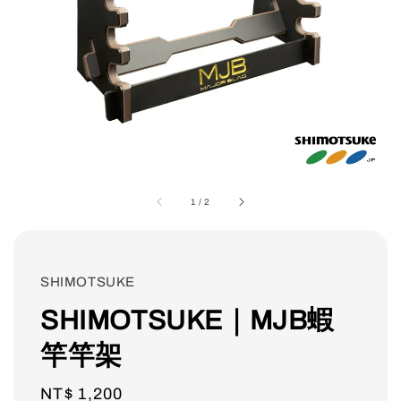
1
/
2
SHIMOTSUKE
SHIMOTSUKE｜MJB蝦
竿竿架
Regular
NT$ 1,200