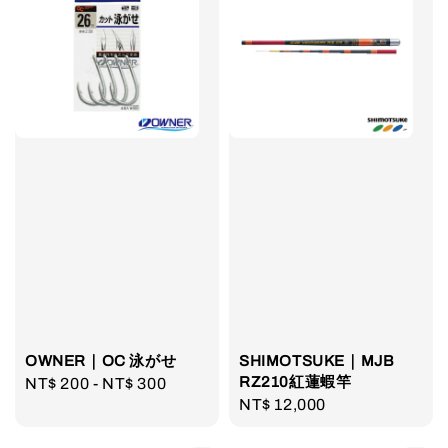
OWNER｜OC 泳がせ
SHIMOTSUKE｜MJB
RZ210紅蓮蝦竿
Regular
NT$ 200
-
NT$ 300
Regular
NT$ 12,000
price
price