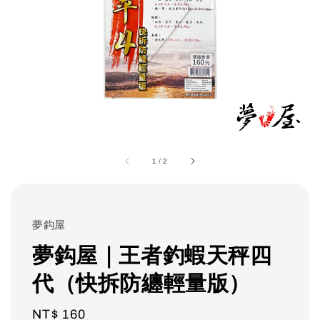
1
/
2
夢鈎屋
夢鈎屋｜王者釣蝦天秤四
代（快拆防纏輕量版）
Regular
NT$ 160