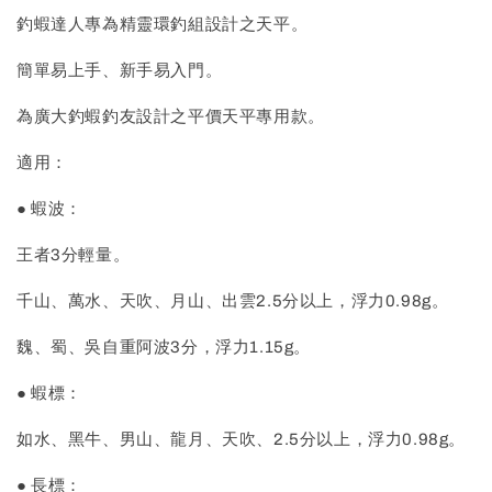
釣蝦達人專為精靈環釣組設計之天平。
簡單易上手、新手易入門。
為廣大釣蝦釣友設計之平價天平專用款。
適用：
● 蝦波：
王者3分輕量。
千山、萬水、天吹、月山、出雲2.5分以上，浮力0.98g。
魏、蜀、吳自重阿波3分，浮力1.15g。
● 蝦標：
如水、黑牛、男山、龍月、天吹、2.5分以上，浮力0.98g。
● 長標：