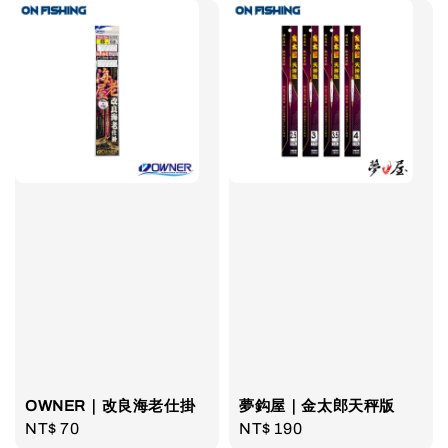
OWNER｜改良海老仕掛
夢鈎屋｜金太郎天秤版
Regular
NT$ 70
Regular
NT$ 190