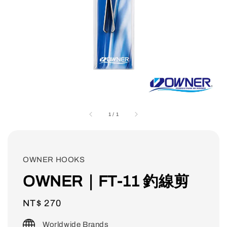
1
/
1
OWNER HOOKS
OWNER｜FT-11 釣線剪
Regular
NT$ 270
price
Worldwide Brands