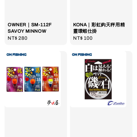
OWNER｜SM-112F
KONA｜彩虹鈎天秤用精
SAVOY MINNOW
靈環蝦仕掛
Regular
NT$ 280
Regular
NT$ 100
price
price