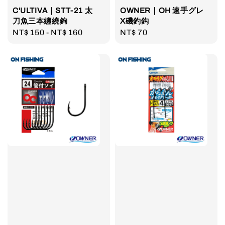
C'ULTIVA｜STT-21 太
OWNER｜OH 速手グレ
刀魚三本纏繞鉤
X磯釣鈎
Regular
NT$ 150
-
NT$ 160
Regular
NT$ 70
price
price