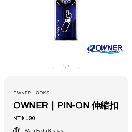
1
/
1
OWNER HOOKS
OWNER｜PIN-ON 伸縮扣
Regular
NT$ 190
price
Worldwide Brands