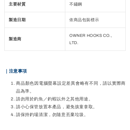
主要材質
不鏽鋼
製造日期
依商品包裝標示
OWNER HOOKS CO.,
製造商
LTD.
｜注意事項
商品顏色因電腦螢幕設定差異會略有不同，請以實際商
品為準。
請勿用於釣魚／釣蝦以外之其他用途。
請小心保管放置本產品，避免孩童拿取。
請保持釣場清潔，勿隨意丟棄垃圾。