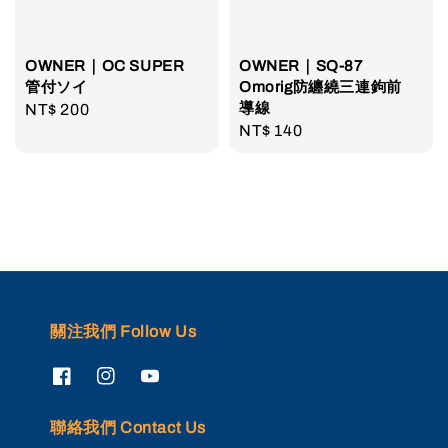
OWNER｜OC SUPER
OWNER｜SQ-87
管付ソイ
Omorig防纏繞三連鉤前
導線
Regular
NT$ 200
Regular
NT$ 140
price
price
關注我們 Follow Us
聯絡我們 Contact Us