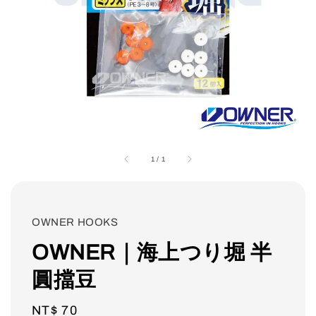
1
/
1
OWNER HOOKS
OWNER｜海上つり堀 半
圓擋豆
Regular
NT$ 70