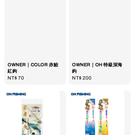
OWNER｜COLOR 赤鯥
OWNER｜OH 特級深海
紅鉤
鈎
Regular
NT$ 70
Regular
NT$ 200
price
price