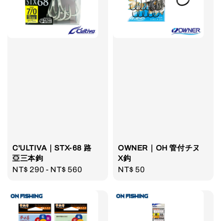
C'ULTIVA｜STX-68 路
OWNER｜OH 管付チヌ
亞三本鉤
X鈎
Regular
NT$ 290
-
NT$ 560
Regular
NT$ 50
price
price