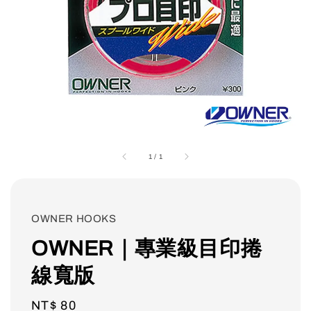
1
/
1
OWNER HOOKS
OWNER｜專業級目印捲
線寬版
Regular
NT$ 80