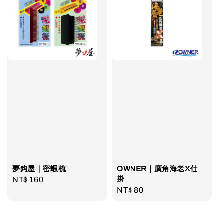
夢鈎屋｜密蝦梳
OWNER｜廣角海老X仕
掛
Regular
NT$ 160
Regular
NT$ 80
price
price