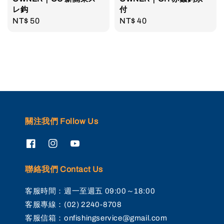
レ鈎
付
Regular
NT$ 50
Regular
NT$ 40
price
price
關注我們 Follow Us
聯絡我們 Contact Us
客服時間：週一至週五 09:00～18:00
客服專線：(02) 2240-8708
客服信箱：onfishingservice@gmail.com