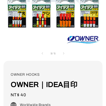
1
/
1
OWNER HOOKS
OWNER｜IDEA目印
Regular
NT$ 40
price
Worldwide Brands