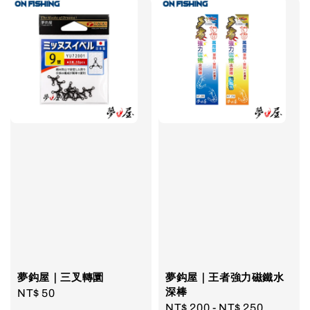
夢鈎屋｜三叉轉圜
夢鈎屋｜王者強力磁鐵水
深棒
Regular
NT$ 50
Regular
NT$ 200
-
NT$ 250
price