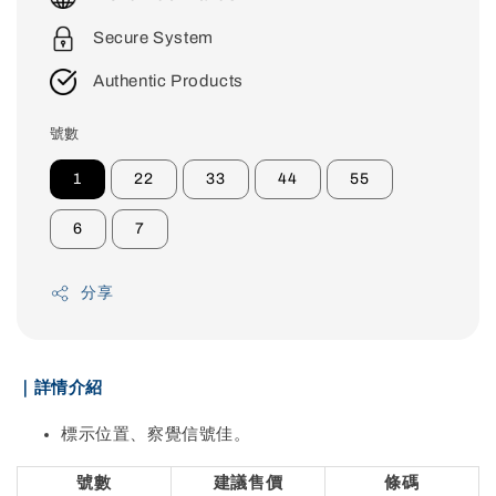
Secure System
Authentic Products
號數
1
22
33
44
55
6
7
分享
｜詳情介紹
標示位置、察覺信號佳。
號數
建議售價
條碼