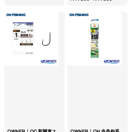
price
OWNER｜OC 新關東ス
OWNER｜OH 赤蟲鈎系