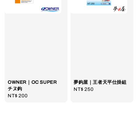
OWNER｜OC SUPER
夢鈎屋｜王者天平仕掛組
チヌ鈎
Regular
NT$ 250
Regular
NT$ 200
price
price