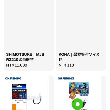
SHIMOTSUKE｜MJB
KONA｜惡棍管付ソイX
RZ210冰白蝦竿
鈎
Regular
NT$ 11,000
Regular
NT$ 110
price
price