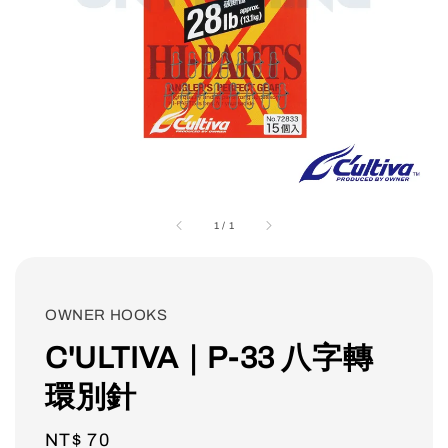
1
/
1
OWNER HOOKS
C'ULTIVA｜P-33 八字轉
環別針
Regular
NT$ 70