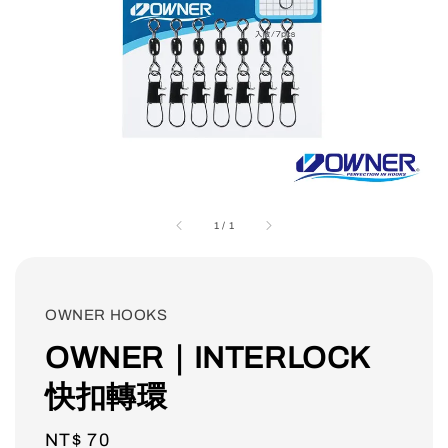
1
/
1
OWNER HOOKS
OWNER｜INTERLOCK
快扣轉環
Regular
NT$ 70