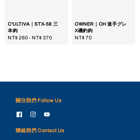
C'ULTIVA｜STX-58 三
OWNER｜OH 速手グレ
本鈎
X磯釣鈎
Regular
NT$ 260
-
NT$ 370
Regular
NT$ 70
price
price
關注我們 Follow Us
聯絡我們 Contact Us