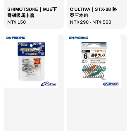
SHIMOTSUKE｜MJB下
C'ULTIVA｜STX-68 路
野磁吸馬卡龍
亞三本鉤
Regular
NT$ 150
Regular
NT$ 290
-
NT$ 560
price
price