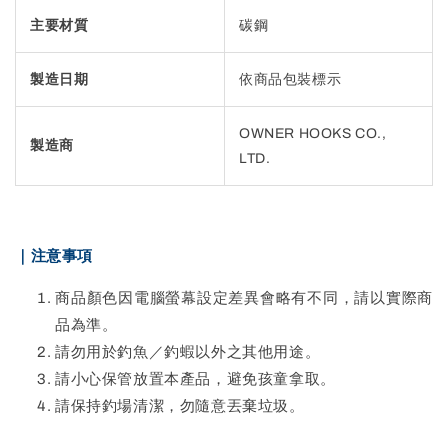
主要材質
碳鋼
製造日期
依商品包裝標示
OWNER HOOKS CO.,
製造商
LTD.
｜注意事項
商品顏色因電腦螢幕設定差異會略有不同，請以實際商
品為準。
請勿用於釣魚／釣蝦以外之其他用途。
請小心保管放置本產品，避免孩童拿取。
請保持釣場清潔，勿隨意丟棄垃圾。