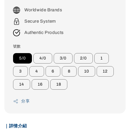
price
Worldwide Brands
Secure System
Authentic Products
號數
5/0
4/0
3/0
2/0
1
3
4
6
8
10
12
14
16
18
分享
｜詳情介紹