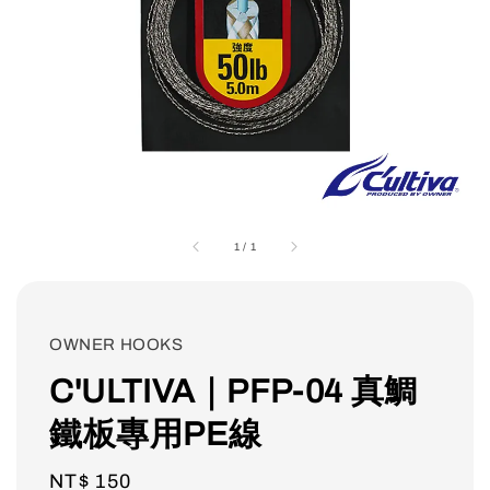
1
/
1
OWNER HOOKS
C'ULTIVA｜PFP-04 真鯛
鐵板專用PE線
Regular
NT$ 150