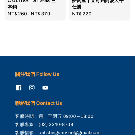
C'ULTIVA｜STX-58 三
夢鈎屋｜立可釣阿波天平
本鈎
仕掛
Regular
NT$ 260
-
NT$ 370
Regular
NT$ 220
price
price
關注我們 Follow Us
聯絡我們 Contact Us
客服時間：週一至週五 09:00～18:00
客服專線：(02) 2240-8708
客服信箱：onfishingservice@gmail.com