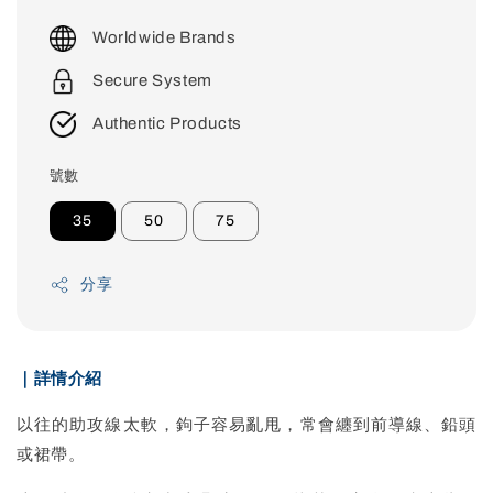
price
Worldwide Brands
Secure System
Authentic Products
號數
35
50
75
分享
｜詳情介紹
以往的助攻線太軟，鉤子容易亂甩，常會纏到前導線、鉛頭
或裙帶。