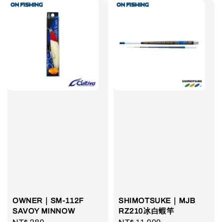
OWNER｜SM-112F
SHIMOTSUKE｜MJB
SAVOY MINNOW
RZ210冰白蝦竿