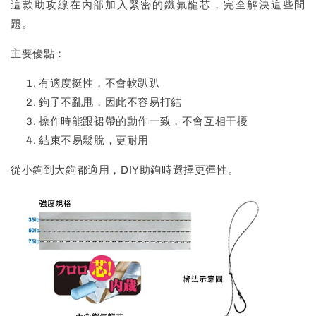
這款助攻線在內部加入緊密的鐵氟龍芯，完全解決這些問
題。
主要優點：
有適度挺性，不會軟趴趴
鉤子不亂甩，因此不容易打結
操作時能跟裙帶的動作一致，不會互相干擾
結束不易鬆脫，更耐用
從小鉤到大鉤都適用，DIY助鉤時選擇更彈性。