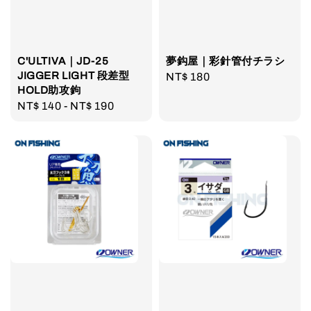
C'ULTIVA｜JD-25
夢鈎屋｜彩針管付チラシ
JIGGER LIGHT 段差型
Regular
NT$ 180
HOLD助攻鉤
price
Regular
NT$ 140
-
NT$ 190
price