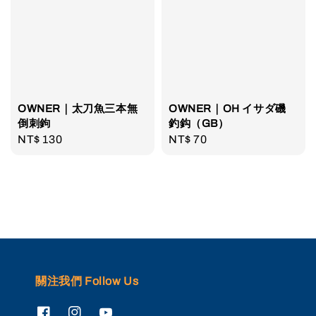
OWNER｜太刀魚三本無
OWNER｜OH イサダ磯
倒刺鉤
釣鈎（GB）
Regular
NT$ 130
Regular
NT$ 70
price
price
關注我們 Follow Us