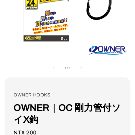
1
/
1
OWNER HOOKS
OWNER｜OC 剛力管付ソ
イX鈎
Regular
NT$ 200