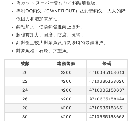
為カツト スーパー管付ソイ鈎軸加粗版。
專利OC鈎尖（OWNER CUT）及船型鈎尖，大大的降
低阻力和增加貫穿性。
鈎軸加大，使魚鈎強度向上提升。
超強貫穿力、耐磨、防腐、抗彎 。
針對體型較大對象魚及海釣場時的最佳選擇。
對象魚種：石斑、大型魚。
號數
建議售價
條碼
20
$200
4710635158613
22
$200
4710635158620
24
$200
4710635158637
26
$200
4710635158644
28
$200
4710635158651
30
$200
4710635158668