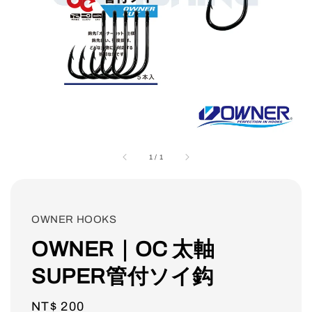
1
/
1
OWNER HOOKS
OWNER｜OC 太軸
SUPER管付ソイ鈎
Regular
NT$ 200