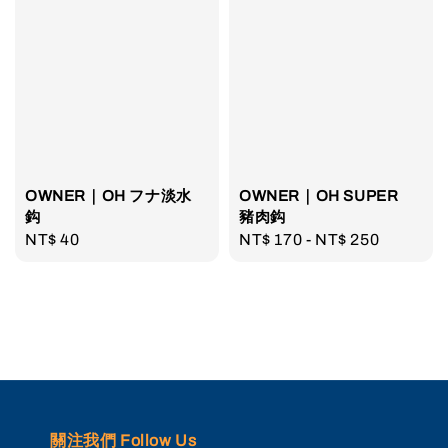
OWNER｜OH フナ淡水
OWNER｜OH SUPER
鈎
豬肉鈎
Regular
NT$ 40
Regular
NT$ 170
-
NT$ 250
price
price
關注我們 Follow Us