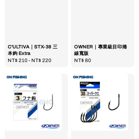
C'ULTIVA｜STX-38 三
OWNER｜專業級目印捲
本鉤 Extra
線寬版
Regular
NT$ 210
-
NT$ 220
Regular
NT$ 80
price
price