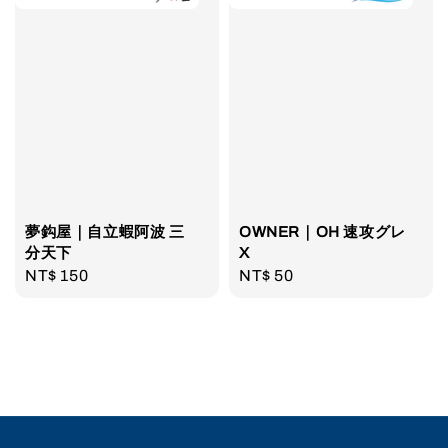
夢鈎屋｜自立蝦阿波 三
OWNER｜OH 速攻グレ
分天下
X
Regular
NT$ 150
Regular
NT$ 50
price
price