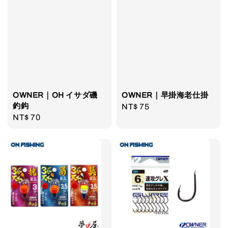
OWNER｜OH イサダ磯
OWNER｜早掛海老仕掛
釣鈎
Regular
NT$ 75
Regular
NT$ 70
price
price