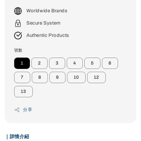
price
Worldwide Brands
Secure System
Authentic Products
號數
1
2
3
4
5
6
7
8
9
10
12
13
分享
｜詳情介紹