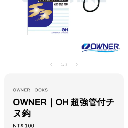
1
/
1
OWNER HOOKS
OWNER｜OH 超強管付チ
ヌ鈎
Regular
NT$ 100