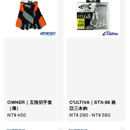
OWNER｜五指切手套
C'ULTIVA｜STX-68 路
（薄）
亞三本鉤
Regular
NT$ 450
Regular
NT$ 290
-
NT$ 560
price
price