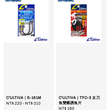
C'ULTIVA｜S-161M
C'ULTIVA｜TFC-3 太刀
魚雙蝶誘魚片
Regular
NT$ 220
-
NT$ 310
Regular
NT$ 160
price