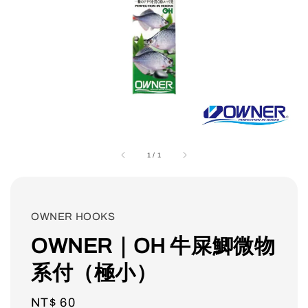
1
/
1
OWNER HOOKS
OWNER｜OH 牛屎鯽微物
系付（極小）
Regular
NT$ 60