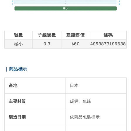
號數
子線號數
建議售價
條碼
極小
0.3
$60
4953873196638
｜商品標示
產地
日本
主要材質
碳鋼、魚線
製造日期
依商品包裝標示