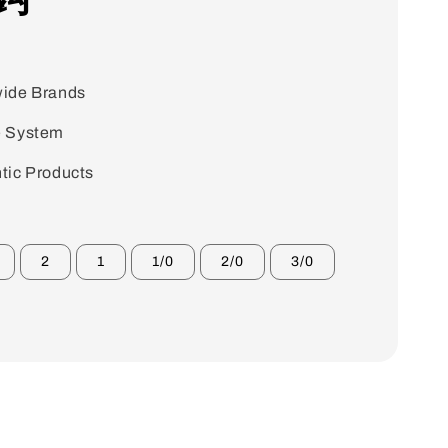
ide Brands
e System
tic Products
2
1
1/0
2/0
3/0