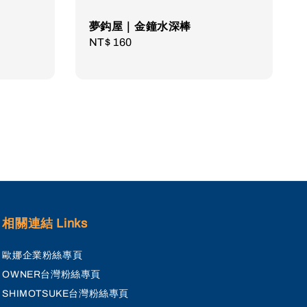
夢鈎屋｜金鐘水深棒
Regular
NT$ 160
price
相關連結 Links
歐娜企業粉絲專頁
OWNER台灣粉絲專頁
SHIMOTSUKE台灣粉絲專頁