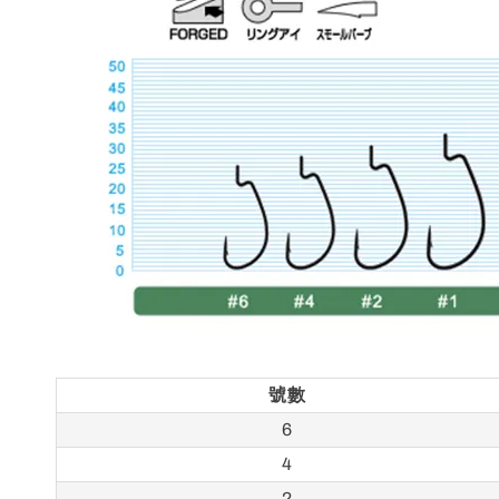
號數
6
4
2