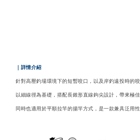
｜詳情介紹
針對高壓釣場環境下的短暫咬口，以及岸釣遠投時的
以細線徑為基礎，搭配長錐形直線鉤尖設計，帶來極
同時也適用於平順拉竿的揚竿方式，是一款兼具泛用