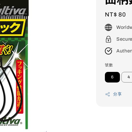
Regular
NT$ 80
price
Worldw
Secur
Authen
號數
6
4
分享