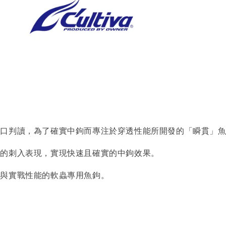
咬口判讀，為了確實中鉤而專注於穿透性能所開發的「瞬貫」
佳的刺入表現，實現快速且確實的中鉤效果。
性與實戰性能的軟蟲專用魚鉤。