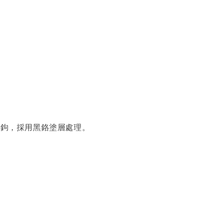
魚鉤，採用黑鉻塗層處理。