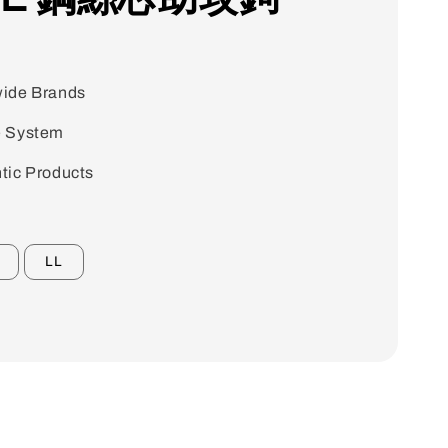
ide Brands
e System
tic Products
LL