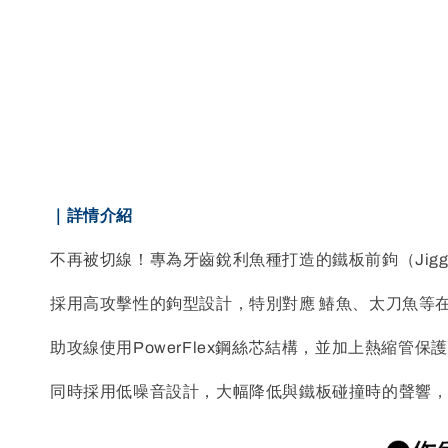
｜詳情介紹
不再被切線！專為牙齒銳利魚種打造的鐵板前鉤（Jigging 
採用高攻擊性的鉤型設計，特別對應 鰆魚、太刀魚等
助攻線使用PowerFlex鋼絲芯結構，並加上熱縮管
同時採用低噪音設計，大幅降低與鐵板碰撞時的聲響