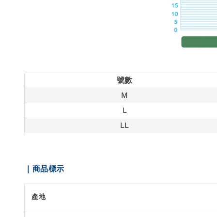
號數
M
L
LL
｜商品標示
產地