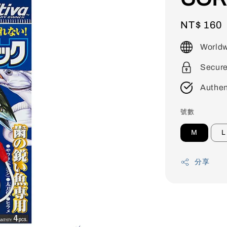
Regular
NT$ 160
price
Worldw
Secur
Authen
號數
M
L
分享