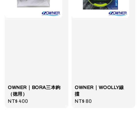
OWNER｜BORA三本鉤
OWNER｜WOOLLY線
（徳用）
擋
Regular
NT$ 400
Regular
NT$ 80
price
price