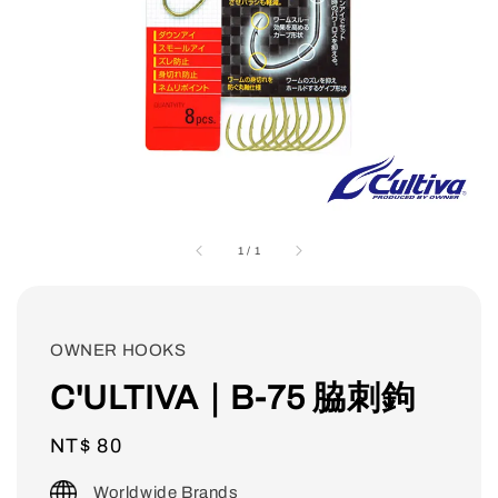
1
/
1
OWNER HOOKS
C'ULTIVA｜B-75 脇刺鉤
Regular
NT$ 80
price
Worldwide Brands