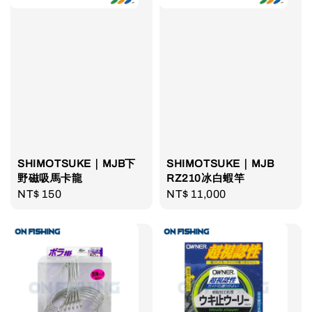
SHIMOTSUKE｜MJB下
SHIMOTSUKE｜MJB
野磁吸馬卡龍
RZ210冰白蝦竿
Regular
NT$ 150
Regular
NT$ 11,000
price
price