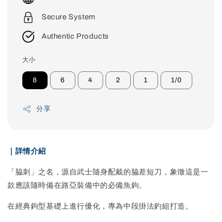
Secure System
Authentic Products
大小
8
6
4
2
1
1/0
分享
｜詳情介紹
「脇刺」之名，源自武士隨身配戴的脇差短刀，象徵這是一
款應該隨時備在路亞裝備中的必備魚鉤。
在經典鉤型基礎上進行優化，專為中段掛法釣組打造。