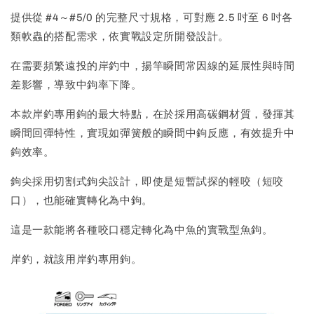
提供從 #4～#5/0 的完整尺寸規格，可對應 2.5 吋至 6 吋各
類軟蟲的搭配需求，依實戰設定所開發設計。
在需要頻繁遠投的岸釣中，揚竿瞬間常因線的延展性與時間
差影響，導致中鉤率下降。
本款岸釣專用鉤的最大特點，在於採用高碳鋼材質，發揮其
瞬間回彈特性，實現如彈簧般的瞬間中鉤反應，有效提升中
鉤效率。
鉤尖採用切割式鉤尖設計，即使是短暫試探的輕咬（短咬
口），也能確實轉化為中鉤。
這是一款能將各種咬口穩定轉化為中魚的實戰型魚鉤。
岸釣，就該用岸釣專用鉤。