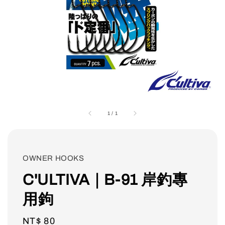
1
/
1
OWNER HOOKS
C'ULTIVA｜B-91 岸釣專
用鉤
Regular
NT$ 80