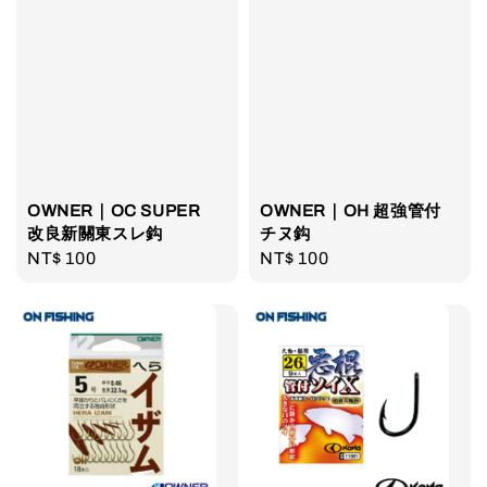
OWNER｜OC SUPER
OWNER｜OH 超強管付
改良新關東スレ鈎
チヌ鈎
Regular
NT$ 100
Regular
NT$ 100
price
price