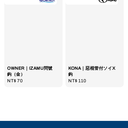
OWNER｜IZAMU問號
KONA｜惡棍管付ソイX
鈎（金）
鈎
Regular
NT$ 70
Regular
NT$ 110
price
price