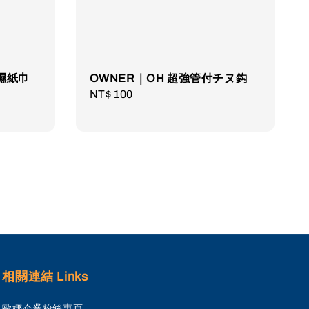
濕紙巾
OWNER｜OH 超強管付チヌ鈎
Regular
NT$ 100
price
相關連結 Links
歐娜企業粉絲專頁