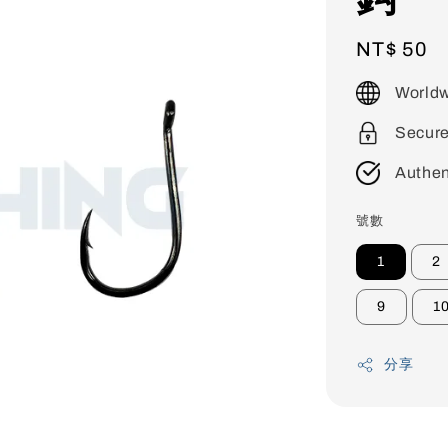
Regular
NT$ 50
price
Worldw
Secur
Authen
號數
1
2
9
1
分享