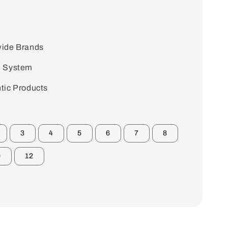
ide Brands
e System
tic Products
3
4
5
6
7
8
0
12