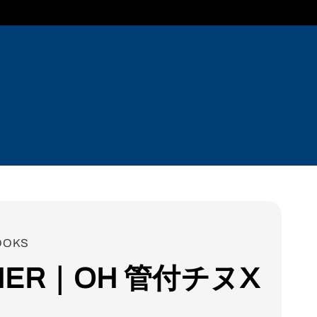
OOKS
NER｜OH 管付チヌX