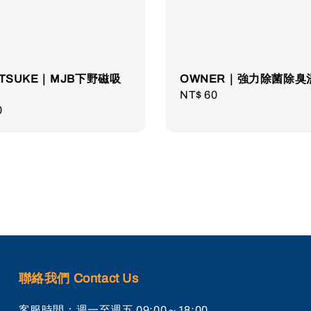
OTSUKE｜MJB下野磁吸
OWNER｜強力除菌除臭
Regular
NT$ 60
r
0
price
聯絡我們 Contact Us
客服時間：週一至週五 09:00～18:00