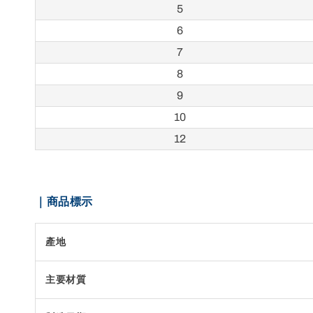
5
6
7
8
9
10
12
｜商品標示
產地
主要材質