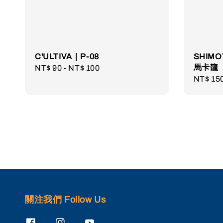
C'ULTIVA｜P-08
SHIM
馬卡龍
Regular
NT$ 90
-
NT$ 100
Regula
NT$ 15
price
price
關注我們 Follow Us