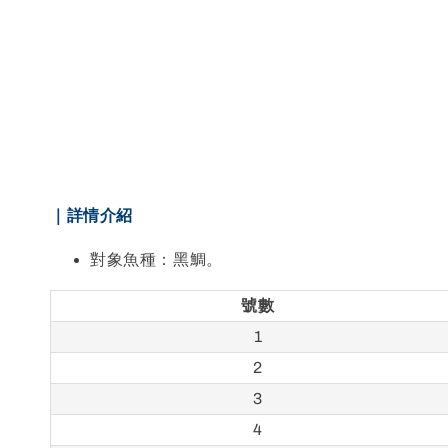
｜詳情介紹
對象魚種：黑鯛。
號數
1
2
3
4