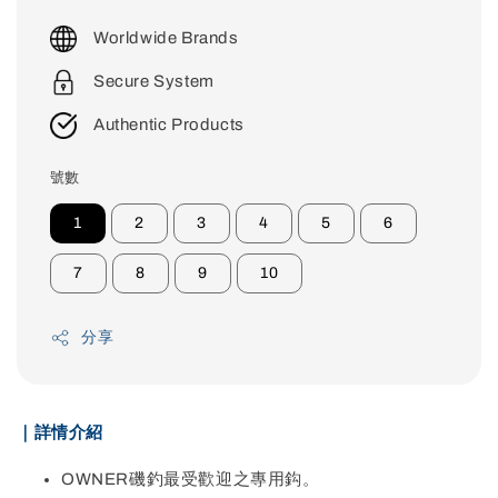
price
Worldwide Brands
Secure System
Authentic Products
號數
1
2
3
4
5
6
7
8
9
10
分享
｜詳情介紹
OWNER磯釣最受歡迎之專用鈎。