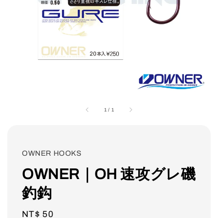
1
/
1
OWNER HOOKS
OWNER｜OH 速攻グレ磯
釣鈎
Regular
NT$ 50