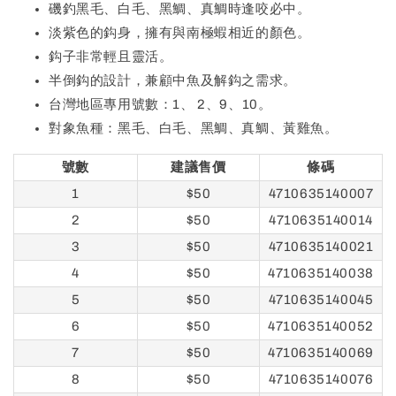
磯釣黑毛、白毛、黑鯛、真鯛時逢咬必中。
淡紫色的鈎身，擁有與南極蝦相近的顏色。
鈎子非常輕且靈活。
半倒鈎的設計，兼顧中魚及解鈎之需求。
台灣地區專用號數：1、 2、9、10。
對象魚種：黑毛、白毛、黑鯛、真鯛、黃雞魚。
號數
建議售價
條碼
1
$50
4710635140007
2
$50
4710635140014
3
$50
4710635140021
4
$50
4710635140038
5
$50
4710635140045
6
$50
4710635140052
7
$50
4710635140069
8
$50
4710635140076