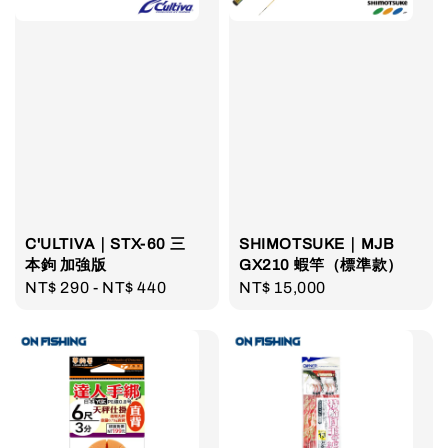
C'ULTIVA｜STX-60 三
SHIMOTSUKE｜MJB
本鉤 加強版
GX210 蝦竿（標準款）
Regular
NT$ 290
-
NT$ 440
Regular
NT$ 15,000
price
price