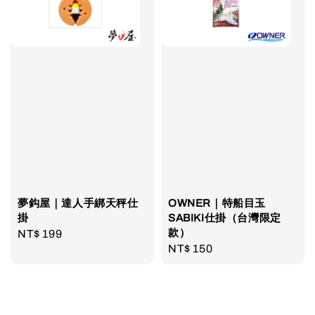
夢鈎屋｜達人手綁天秤仕
OWNER｜特船目玉
掛
SABIKI仕掛（台灣限定
款）
Regular
NT$ 199
Regular
NT$ 150
price
price