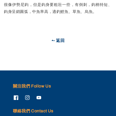
很像伊勢尼鈎，但是鈎身要粗壯一些，有倒刺，鈎柄特短、
鈎身呈銷圓弧，中魚率高，適釣鯉魚、草魚、烏魚。
↼ 返回
關注我們 Follow Us
聯絡我們 Contact Us