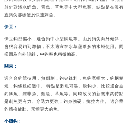
於針對淡水鯉魚、青魚、草魚等中大型魚類。缺點是在沒有
直鈎尖那樣便於快速刺魚。
伊豆：
伊豆鈎型偏小，適合釣中小型鯽魚等。由於鈎尖向外傾斜，
會很容易鈎到雜物，不太適宜在水草蘆葦多的水域使用。同
樣因為向外傾斜，中鈎率也稍微偏高。
關東：
適合台釣競技用，無倒刺，鈎尖鋒利，魚鈎寬幅大，鈎柄稍
短，鈎條粗細適中。 特點是刺魚可靠、脫鈎少。比較適合垂
釣鯽魚、羅非魚、鯉魚、草魚等。同時改良的新關東鈎特點
是刺魚更有力、穿透力更強；鈎身強硬，抗拉力佳。 適合垂
釣體格健壯、形體更大的魚。
小磯鈎：