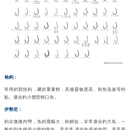
袖鈎：
常用的競技鈎，屬於重量輕，具備靈敏度高、刺魚迅速等特
點。適合釣小體型輕口魚。
伊勢尼：
鈎尖微微內彎，魚鈎寬幅大，鈎柄短，非常適合釣大魚，一
般釣到魚後很少脫鈎跑魚，是非常 適合釣底的鈎型。常見用