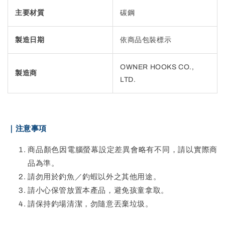
主要材質
碳鋼
製造日期
依商品包裝標示
OWNER HOOKS CO.,
製造商
LTD.
｜注意事項
商品顏色因電腦螢幕設定差異會略有不同，請以實際商
品為準。
請勿用於釣魚／釣蝦以外之其他用途。
請小心保管放置本產品，避免孩童拿取。
請保持釣場清潔，勿隨意丟棄垃圾。