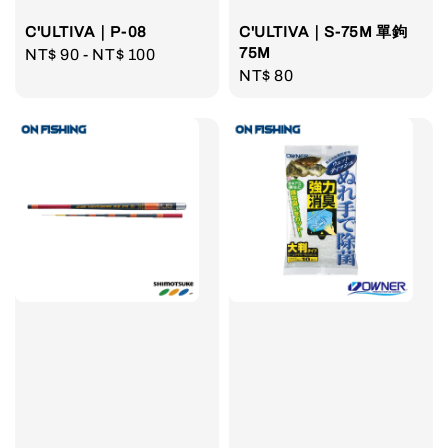
C'ULTIVA｜P-08
C'ULTIVA｜S-75M 單鉤
75M
Regular
NT$ 90
-
NT$ 100
Regular
NT$ 80
price
price