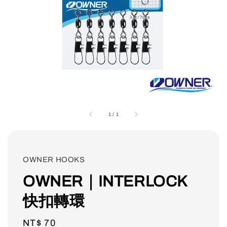
1
/
1
OWNER HOOKS
OWNER｜INTERLOCK
快扣轉環
Regular
NT$ 70