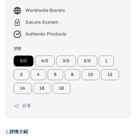
price
Worldwide Brands
Secure System
Authentic Products
號數
5/0
4/0
3/0
2/0
1
3
4
6
8
10
12
14
16
18
分享
｜詳情介紹