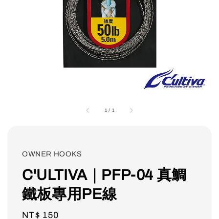
1
/
1
OWNER HOOKS
C'ULTIVA｜PFP-04 真鯛
鐵板專用PE線
Regular
NT$ 150