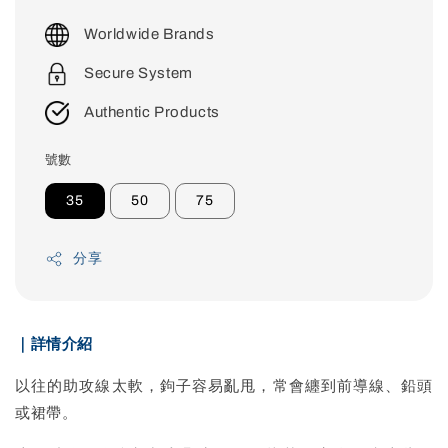
price
Worldwide Brands
Secure System
Authentic Products
號數
35
50
75
分享
｜詳情介紹
以往的助攻線太軟，鉤子容易亂甩，常會纏到前導線、鉛頭
或裙帶。