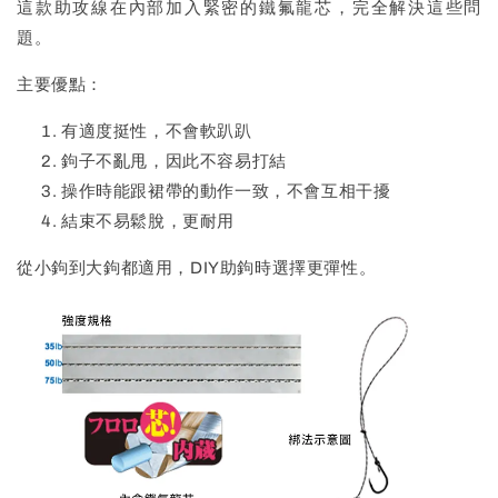
這款助攻線在內部加入緊密的鐵氟龍芯，完全解決這些問
題。
主要優點：
有適度挺性，不會軟趴趴
鉤子不亂甩，因此不容易打結
操作時能跟裙帶的動作一致，不會互相干擾
結束不易鬆脫，更耐用
從小鉤到大鉤都適用，DIY助鉤時選擇更彈性。