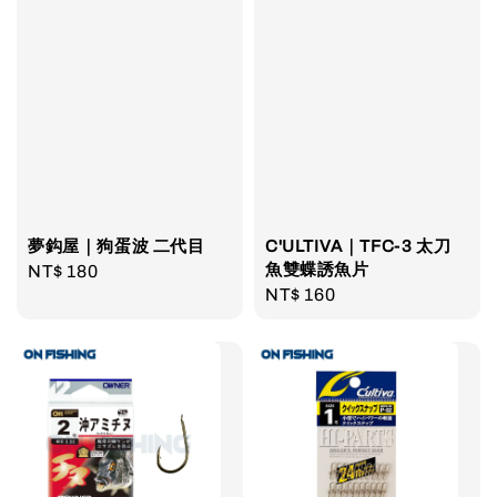
夢鈎屋｜狗蛋波 二代目
C'ULTIVA｜TFC-3 太刀
魚雙蝶誘魚片
Regular
NT$ 180
Regular
NT$ 160
price
price