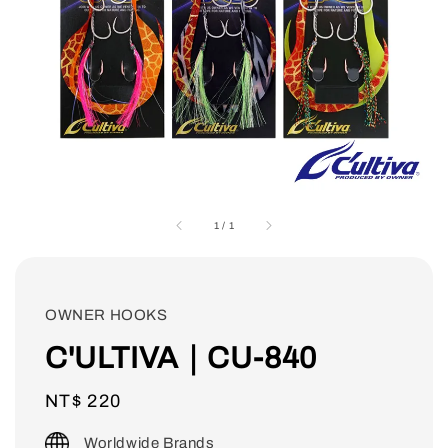
1
/
1
OWNER HOOKS
C'ULTIVA｜CU-840
Regular
NT$ 220
price
Worldwide Brands