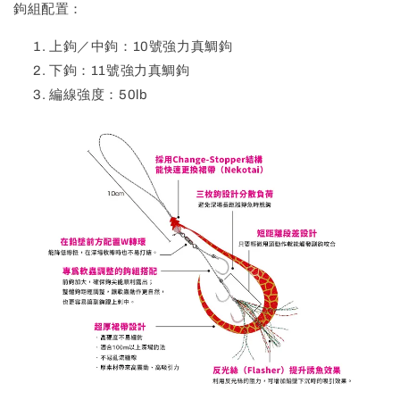
鉤組配置：
上鉤／中鉤：10號強力真鯛鉤
下鉤：11號強力真鯛鉤
編線強度：50lb