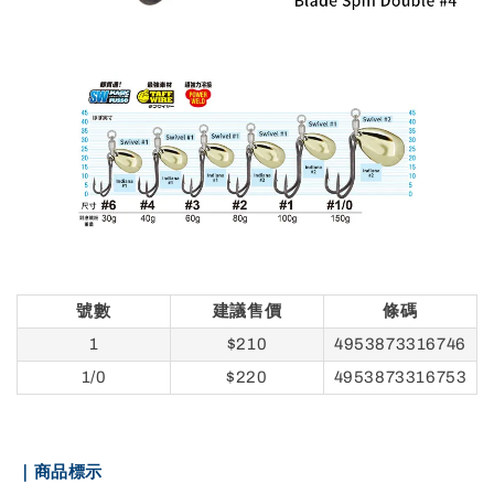
號數
建議售價
條碼
1
$210
4953873316746
1/0
$220
4953873316753
｜商品標示