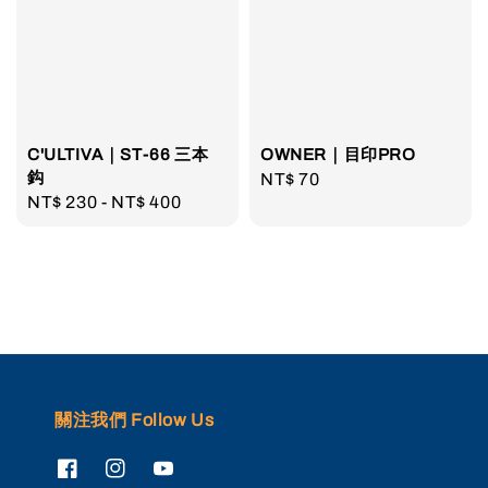
C'ULTIVA｜ST-66 三本
OWNER｜目印PRO
鈎
Regular
NT$ 70
Regular
NT$ 230
-
NT$ 400
price
price
關注我們 Follow Us