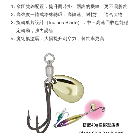
窄距雙鉤配置：提升同時掛上兩鉤的機率，更不易脫鉤
高強度一體式培林轉環：高轉速、耐拉扯、適合大物
旋轉葉片設計（Indiana Blade）：中～高速回收也能穩
定轉動，強力誘魚
魔術氟塗層：大幅提升刺穿力，刺鉤率更高