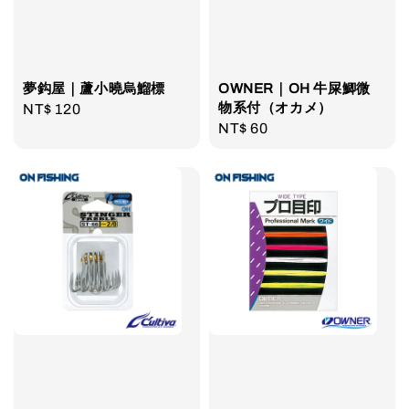
夢鈎屋｜蘆小曉烏鰡標
OWNER｜OH 牛屎鯽微
物系付（オカメ）
Regular
NT$ 120
Regular
NT$ 60
price
price