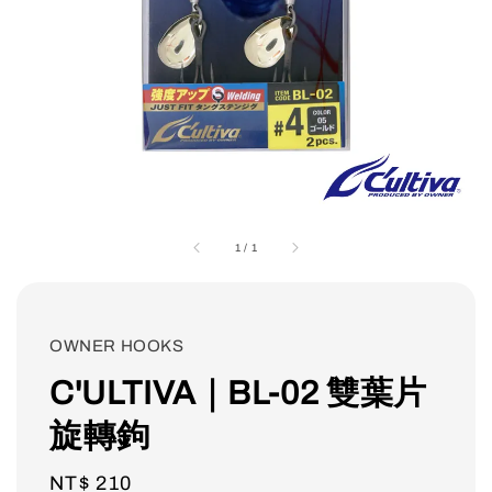
1
/
1
OWNER HOOKS
C'ULTIVA｜BL-02 雙葉片
旋轉鉤
Regular
NT$ 210