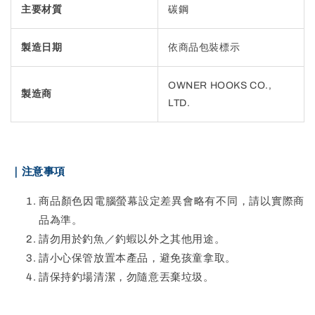
主要材質
碳鋼
製造日期
依商品包裝標示
OWNER HOOKS CO.,
製造商
LTD.
｜注意事項
商品顏色因電腦螢幕設定差異會略有不同，請以實際商
品為準。
請勿用於釣魚／釣蝦以外之其他用途。
請小心保管放置本產品，避免孩童拿取。
請保持釣場清潔，勿隨意丟棄垃圾。