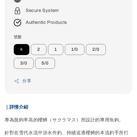
Secure System
Authentic Products
號數
4
2
1
1/0
2/0
3/0
5/0
分享
｜詳情介紹
專為脫鉤率高的櫻鱒（サクラマス）所設計的專用魚鉤。
針對在雪代水流中涉水作釣、持續追逐櫻鱒的本流釣手所打