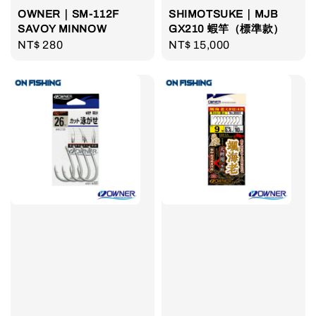
OWNER｜SM-112F
SHIMOTSUKE｜MJB
SAVOY MINNOW
GX210 蝦竿（標準款）
Regular
NT$ 280
Regular
NT$ 15,000
price
price