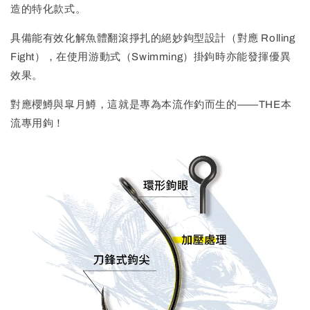
造的特化款式。
具備能有效化解魚體翻滾掙扎的絕妙鉤型設計（對應 Rolling
Fight），在使用游動式（Swimming）掛鉤時亦能發揮優異
效果。
對應櫻鱒與皐月鱒，這就是專為本流作釣而生的——THE本
流專用鉤！