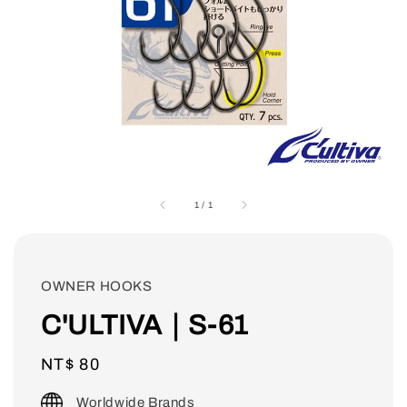
1
/
1
OWNER HOOKS
C'ULTIVA｜S-61
Regular
NT$ 80
price
Worldwide Brands