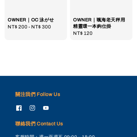
OWNER｜OC 泳がせ
OWNER｜颯海老天秤用
精靈環一本鉤仕掛
Regular
NT$ 200
-
NT$ 300
Regular
NT$ 120
price
price
關注我們 Follow Us
聯絡我們 Contact Us