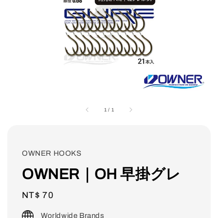
1
/
1
OWNER HOOKS
OWNER｜OH 早掛グレ
Regular
NT$ 70
price
Worldwide Brands