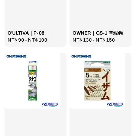
C'ULTIVA｜P-08
OWNER｜GS-1 草蝦鉤
Regular
NT$ 90
-
NT$ 100
Regular
NT$ 130
-
NT$ 150
price
price