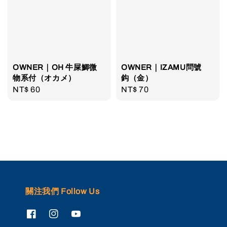
OWNER｜OH 牛屎鯽微
OWNER｜IZAMU問號
物系付（オカメ）
鈎（金）
Regular
NT$ 60
Regular
NT$ 70
price
price
關注我們 Follow Us