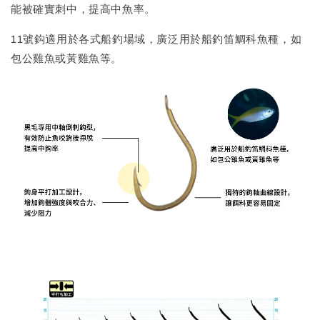
能被確實刺中，提高中魚率。
11號鈎適用於各式船釣場域，廣泛用於船釣笛鯛科魚種，如
包公雞魚或黃雞魚等。