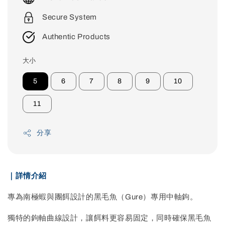
Secure System
Authentic Products
大小
5
6
7
8
9
10
11
分享
｜詳情介紹
專為南極蝦與團餌設計的黑毛魚（Gure）專用中軸鉤。
獨特的鉤軸曲線設計，讓餌料更容易固定，同時確保黑毛魚