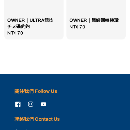
OWNER｜ULTRA競技
OWNER｜黑鯽回轉轉環
チヌ磯釣鈎
Regular
NT$ 70
Regular
NT$ 70
price
price
關注我們 Follow Us
聯絡我們 Contact Us