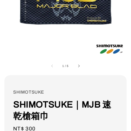
1
/
5
SHIMOTSUKE
SHIMOTSUKE｜MJB 速
乾槍箱巾
Regular
NT$ 300