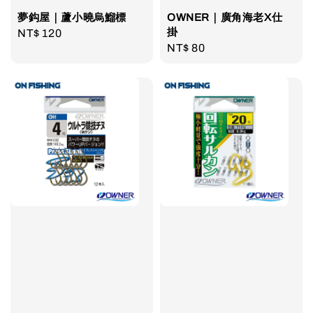
夢鈎屋｜蘆小曉烏鰡標
OWNER｜廣角海老X仕
掛
Regular
NT$ 120
Regular
NT$ 80
price
price