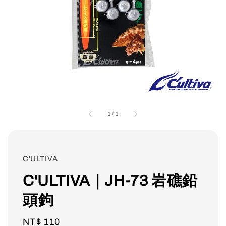
1
/
1
C'ULTIVA
C'ULTIVA｜JH-73 岩礁鉛
頭鉤
Regular
NT$ 110