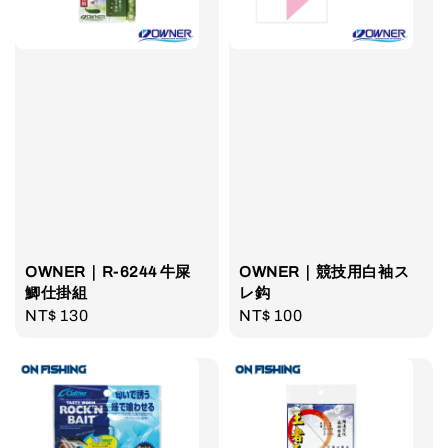
OWNER｜R-6244 牛屎
OWNER｜競技用白袖ス
鯽仕掛組
レ鈎
Regular
NT$ 130
Regular
NT$ 100
price
price