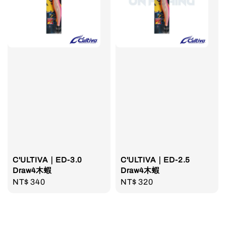
C'ULTIVA｜ED-3.0
C'ULTIVA｜ED-2.5
Draw4木蝦
Draw4木蝦
Regular
NT$ 340
Regular
NT$ 320
price
price