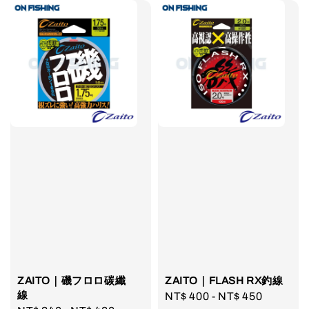
ZAITO｜磯フロロ碳纖
ZAITO｜FLASH RX釣線
線
Regular
NT$ 400
-
NT$ 450