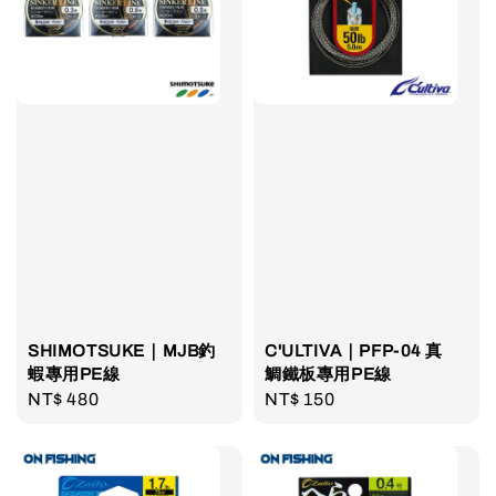
SHIMOTSUKE｜MJB釣
C'ULTIVA｜PFP-04 真
蝦專用PE線
鯛鐵板專用PE線
Regular
NT$ 480
Regular
NT$ 150
price
price