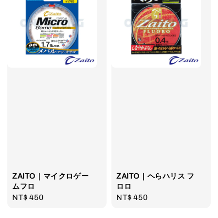
ZAITO｜マイクロゲー
ZAITO｜ヘらハリス フ
ムフロ
ロロ
Regular
NT$ 450
Regular
NT$ 450
price
price