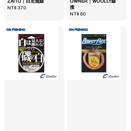
ZAITO｜白尼龍線
OWNER｜WOOLLY線
擋
Regular
NT$ 370
Regular
NT$ 80
price
price