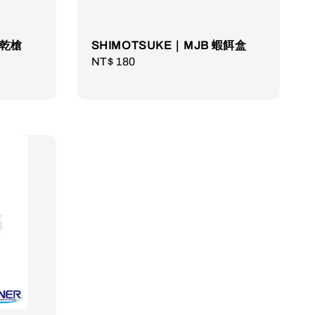
速乾槍
SHIMOTSUKE｜MJB 蝦餌盒
Regular
NT$ 180
price