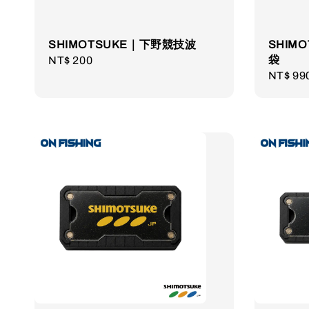
SHIMOTSUKE｜下野競技波
SHIM
袋
Regular
NT$ 200
Regula
NT$ 99
price
price