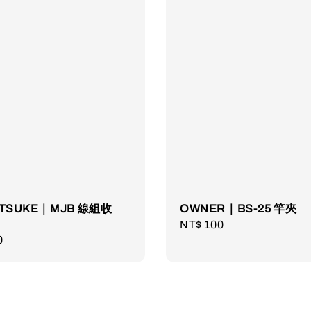
OTSUKE｜MJB 線組收
OWNER｜BS-25 竿夾
Regular
NT$ 100
r
0
price