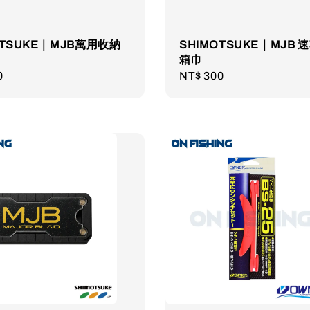
OTSUKE｜MJB萬用收納
SHIMOTSUKE｜MJB 
箱巾
r
0
Regular
NT$ 300
price