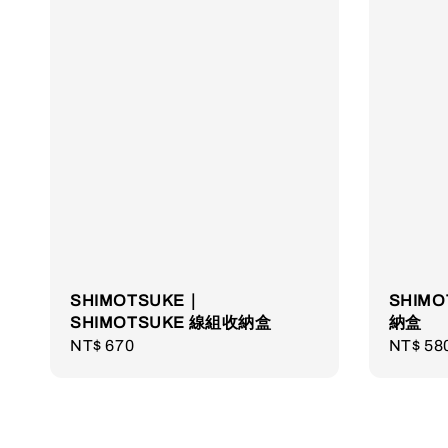
SHIMOTSUKE｜
SHIM
SHIMOTSUKE 線組收納盒
納盒
Regular
NT$ 670
Regula
NT$ 58
price
price